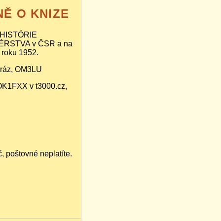
Ě O KNIZE
 HISTÓRIE
RSTVA v ČSR a na
 roku 1952.
Mráz, OM3LU
OK1FXX v t3000.cz,
 poštovné neplatíte.