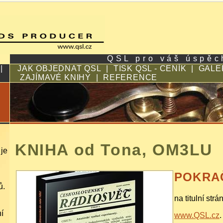
Q S L p r o v á š ú s p ě c 
|
JAK OBJEDNAT QSL
|
TISK QSL - CENÍK
|
GALE
ZAJÍMAVÉ KNIHY
|
REFERENCE
KNIHA od Tona, OM3LU
je
POKRA
ů.
na titulní strá
í
www.QSL.cz
.