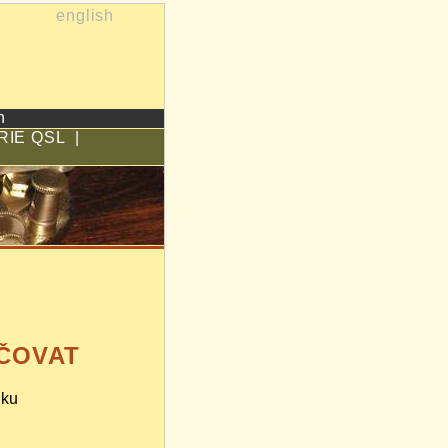
english
h
RIE QSL
|
ČOVAT
nku