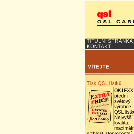
TITULNÍ STRÁNKA
KONTAKT
VÍTEJTE
Tisk QSL lístků
OK1FXX 
přední
světový
výrobce
QSL lístk
Nejvyšší
kvalita,
maximáln
rychlost, stoprocentní