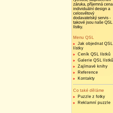
záruka, příjemná cena
individuální design a
celosvětový
dodavatelský servis -
takové jsou naše QSL
lístky.
Menu QSL
Jak objednat QSL
lístky
Ceník QSL lístků
Galerie QSL lístk
Zajímavé knihy
Reference
Kontakty
Co také děláme
Puzzle z fotky
Reklamní puzzle