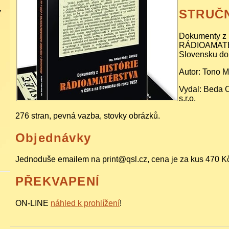
,
STRUČN
Dokumenty z
RÁDIOAMATÉ
Slovensku do
Autor: Tono 
Vydal: Beda 
s.r.o.
276 stran, pevná vazba, stovky obrázků.
ů
Objednávky
Jednoduše emailem na print@qsl.cz, cena je za kus 470 Kč,
PŘEKVAPENÍ
ON-LINE
náhled k prohlížení
!